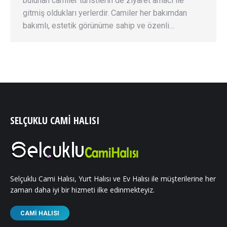
bulunan camiler turistlerin de ziyaret amacı ile
gitmiş oldukları yerlerdir. Camiler her bakımdan
bakımlı, estetik görünüme sahip ve özenli…
SELÇUKLU CAMI HALISI
Selçuklu Cami Halısı, Yurt Halısı ve Ev Halısı ile müşterilerine her
zaman daha iyi bir hizmeti ilke edinmekteyiz.
CAMI HALISI