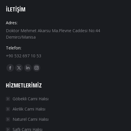
İLETIŞIM
Adres:
Doktor Mehmet Akarsu Ma.Plevne Caddesi No:44
Demirci/Manisa
Telefon:
+90 532 697 10 53
Find us on:
Facebook
X
Linkedin
Instagram
page
page
page
page
HIZMETLERIMIZ
opens
opens
opens
opens
in
in
in
in
Göbekli Cami Halısı
new
new
new
new
Akrilik Cami Halısı
window
window
window
window
Naturel Cami Halısı
Saflı Cami Halısı