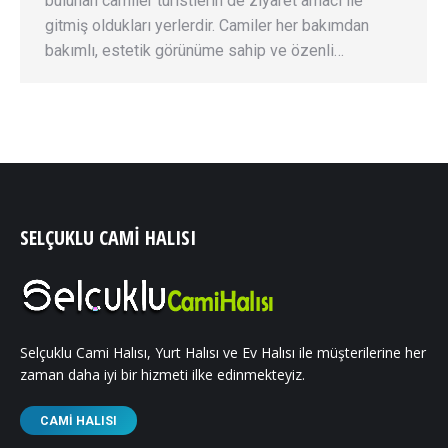
bulunan camiler turistlerin de ziyaret amacı ile
gitmiş oldukları yerlerdir. Camiler her bakımdan
bakımlı, estetik görünüme sahip ve özenli…
SELÇUKLU CAMI HALISI
Selçuklu Cami Halısı, Yurt Halısı ve Ev Halısı ile müşterilerine her
zaman daha iyi bir hizmeti ilke edinmekteyiz.
CAMI HALISI