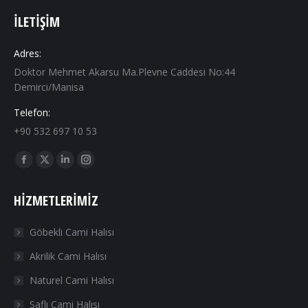
İLETIŞIM
Adres:
Doktor Mehmet Akarsu Ma.Plevne Caddesi No:44
Demirci/Manisa
Telefon:
+90 532 697 10 53
Find us on:
Facebook
X
Linkedin
Instagram
page
page
page
page
HIZMETLERIMIZ
opens
opens
opens
opens
in
in
in
in
Göbekli Cami Halısı
new
new
new
new
Akrilik Cami Halısı
window
window
window
window
Naturel Cami Halısı
Saflı Cami Halısı