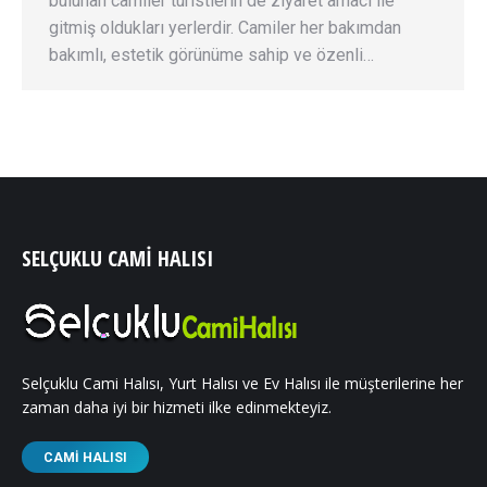
bulunan camiler turistlerin de ziyaret amacı ile
gitmiş oldukları yerlerdir. Camiler her bakımdan
bakımlı, estetik görünüme sahip ve özenli…
SELÇUKLU CAMI HALISI
Selçuklu Cami Halısı, Yurt Halısı ve Ev Halısı ile müşterilerine her
zaman daha iyi bir hizmeti ilke edinmekteyiz.
CAMI HALISI