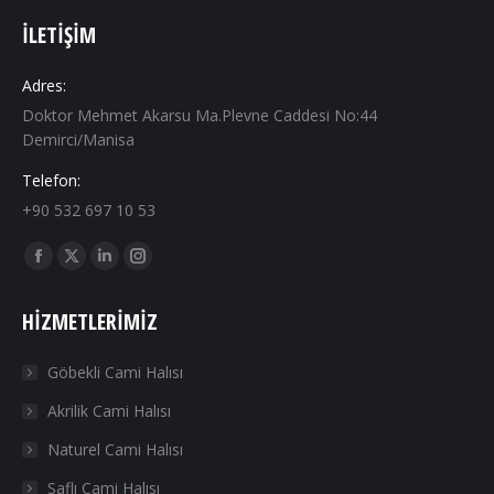
İLETIŞIM
Adres:
Doktor Mehmet Akarsu Ma.Plevne Caddesi No:44
Demirci/Manisa
Telefon:
+90 532 697 10 53
Find us on:
Facebook
X
Linkedin
Instagram
page
page
page
page
HIZMETLERIMIZ
opens
opens
opens
opens
in
in
in
in
Göbekli Cami Halısı
new
new
new
new
Akrilik Cami Halısı
window
window
window
window
Naturel Cami Halısı
Saflı Cami Halısı