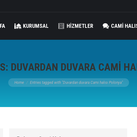
FA
KURUMSAL
HIZMETLER
CAMI HALI
ES:
DUVARDAN DUVARA CAMI HA
You are here:
Home
Entries tagged with "Duvardan duvara Cami halısı Polonya"