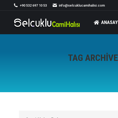
+90 532 697 10 53
info@selcuklucamihalisi.com
ANASAY
TAG ARCHIV