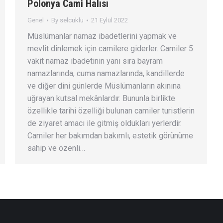
Polonya Cami Halısı
Genel
By
selcuklu
21 Eylül 2022
Müslümanlar namaz ibadetlerini yapmak ve
mevlit dinlemek için camilere giderler. Camiler 5
vakit namaz ibadetinin yanı sıra bayram
namazlarında, cuma namazlarında, kandillerde
ve diğer dini günlerde Müslümanların akınına
uğrayan kutsal mekânlardır. Bununla birlikte
özellikle tarihi özelliği bulunan camiler turistlerin
de ziyaret amacı ile gitmiş oldukları yerlerdir.
Camiler her bakımdan bakımlı, estetik görünüme
sahip ve özenli…