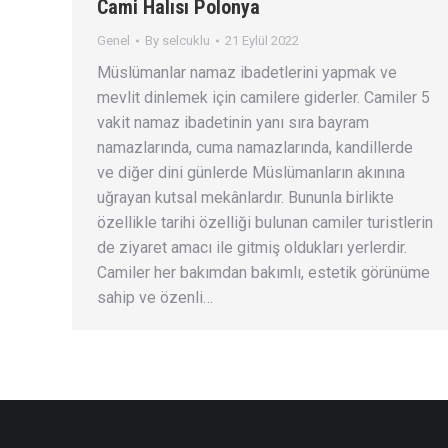
Cami Halısı Polonya
Genel
By
selcuklu
21 Eylül 2022
Müslümanlar namaz ibadetlerini yapmak ve
mevlit dinlemek için camilere giderler. Camiler 5
vakit namaz ibadetinin yanı sıra bayram
namazlarında, cuma namazlarında, kandillerde
ve diğer dini günlerde Müslümanların akınına
uğrayan kutsal mekânlardır. Bununla birlikte
özellikle tarihi özelliği bulunan camiler turistlerin
de ziyaret amacı ile gitmiş oldukları yerlerdir.
Camiler her bakımdan bakımlı, estetik görünüme
sahip ve özenli…