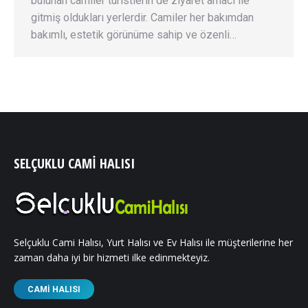
bulunan camiler turistlerin de ziyaret amacı ile
gitmiş oldukları yerlerdir. Camiler her bakımdan
bakımlı, estetik görünüme sahip ve özenli…
SELÇUKLU CAMI HALISI
Selçuklu Cami Halısı, Yurt Halısı ve Ev Halısı ile müşterilerine her
zaman daha iyi bir hizmeti ilke edinmekteyiz.
CAMI HALISI