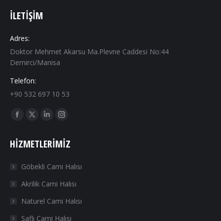
İLETIŞIM
Adres:
Doktor Mehmet Akarsu Ma.Plevne Caddesi No:44
Demirci/Manisa
Telefon:
+90 532 697 10 53
Find us on:
Facebook
X
Linkedin
Instagram
page
page
page
page
HIZMETLERIMIZ
opens
opens
opens
opens
in
in
in
in
Göbekli Cami Halısı
new
new
new
new
Akrilik Cami Halısı
window
window
window
window
Naturel Cami Halısı
Saflı Cami Halısı