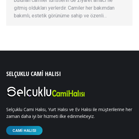
bulunan camiler turistlerin de ziyaret amacı ile
gitmiş oldukları yerlerdir. Camiler her bakımdan
bakımlı, estetik görünüme sahip ve özenli…
SELÇUKLU CAMI HALISI
Selçuklu Cami Halısı, Yurt Halısı ve Ev Halısı ile müşterilerine her
zaman daha iyi bir hizmeti ilke edinmekteyiz.
CAMI HALISI