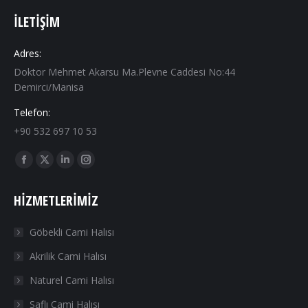
İLETIŞIM
Adres:
Doktor Mehmet Akarsu Ma.Plevne Caddesi No:44
Demirci/Manisa
Telefon:
+90 532 697 10 53
Find us on:
Facebook
X
Linkedin
Instagram
page
page
page
page
HIZMETLERIMIZ
opens
opens
opens
opens
in
in
in
in
Göbekli Cami Halısı
new
new
new
new
Akrilik Cami Halısı
window
window
window
window
Naturel Cami Halısı
Saflı Cami Halısı