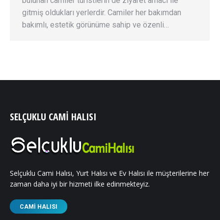
bulunan camiler turistlerin de ziyaret amacı ile
gitmiş oldukları yerlerdir. Camiler her bakımdan
bakımlı, estetik görünüme sahip ve özenli…
SELÇUKLU CAMI HALISI
Selçuklu Cami Halısı, Yurt Halısı ve Ev Halısı ile müşterilerine her
zaman daha iyi bir hizmeti ilke edinmekteyiz.
CAMI HALISI