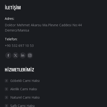
İLETIŞIM
Adres:
Doktor Mehmet Akarsu Ma.Plevne Caddesi No:44
Demirci/Manisa
Telefon:
+90 532 697 10 53
Find us on:
Facebook
X
Linkedin
Instagram
page
page
page
page
HIZMETLERIMIZ
opens
opens
opens
opens
in
in
in
in
Göbekli Cami Halısı
new
new
new
new
Akrilik Cami Halısı
window
window
window
window
Naturel Cami Halısı
Saflı Cami Halısı