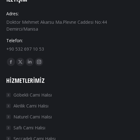
Adres:
Doktor Mehmet Akarsu Ma.Plevne Caddesi No:44
Demirci/Manisa
Telefon:
+90 532 697 10 53
Find us on:
Facebook
X
Linkedin
Instagram
page
page
page
page
HIZMETLERIMIZ
opens
opens
opens
opens
in
in
in
in
Göbekli Cami Halısı
new
new
new
new
Akrilik Cami Halısı
window
window
window
window
Naturel Cami Halısı
Saflı Cami Halısı
Seccadeli Cami Halısı