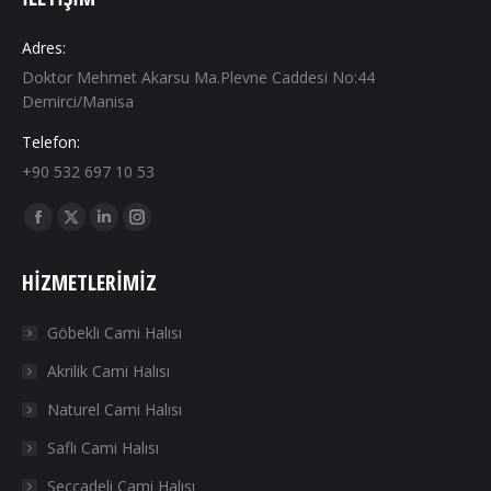
Adres:
Doktor Mehmet Akarsu Ma.Plevne Caddesi No:44
Demirci/Manisa
Telefon:
+90 532 697 10 53
Find us on:
Facebook
X
Linkedin
Instagram
page
page
page
page
HIZMETLERIMIZ
opens
opens
opens
opens
in
in
in
in
Göbekli Cami Halısı
new
new
new
new
Akrilik Cami Halısı
window
window
window
window
Naturel Cami Halısı
Saflı Cami Halısı
Seccadeli Cami Halısı