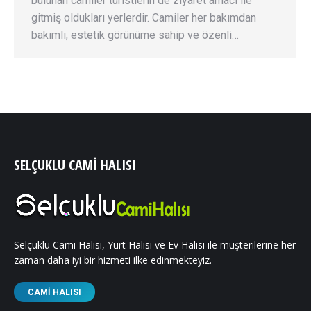
bulunan camiler turistlerin de ziyaret amacı ile
gitmiş oldukları yerlerdir. Camiler her bakımdan
bakımlı, estetik görünüme sahip ve özenli…
SELÇUKLU CAMI HALISI
Selçuklu Cami Halısı, Yurt Halısı ve Ev Halısı ile müşterilerine her
zaman daha iyi bir hizmeti ilke edinmekteyiz.
CAMI HALISI