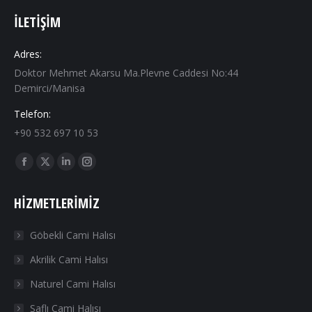
İLETIŞIM
Adres:
Doktor Mehmet Akarsu Ma.Plevne Caddesi No:44
Demirci/Manisa
Telefon:
+90 532 697 10 53
Find us on:
Facebook
X
Linkedin
Instagram
page
page
page
page
HIZMETLERIMIZ
opens
opens
opens
opens
in
in
in
in
Göbekli Cami Halısı
new
new
new
new
Akrilik Cami Halısı
window
window
window
window
Naturel Cami Halısı
Saflı Cami Halısı