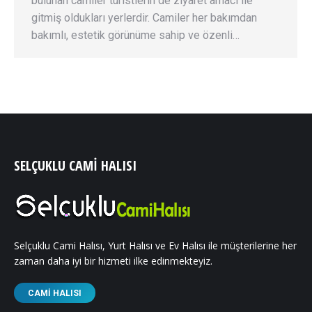
bulunan camiler turistlerin de ziyaret amacı ile
gitmiş oldukları yerlerdir. Camiler her bakımdan
bakımlı, estetik görünüme sahip ve özenli…
SELÇUKLU CAMI HALISI
Selçuklu Cami Halısı, Yurt Halısı ve Ev Halısı ile müşterilerine her
zaman daha iyi bir hizmeti ilke edinmekteyiz.
CAMI HALISI