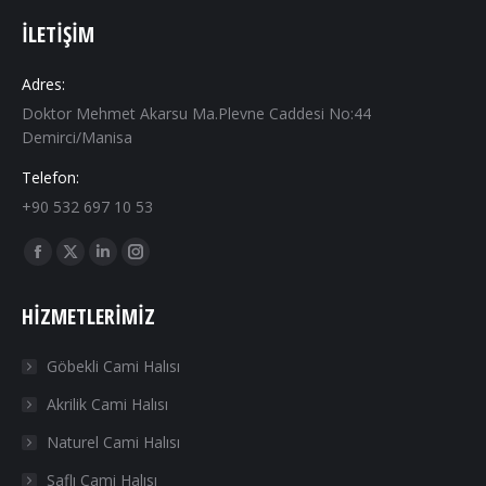
İLETIŞIM
Adres:
Doktor Mehmet Akarsu Ma.Plevne Caddesi No:44
Demirci/Manisa
Telefon:
+90 532 697 10 53
Find us on:
Facebook
X
Linkedin
Instagram
page
page
page
page
HIZMETLERIMIZ
opens
opens
opens
opens
in
in
in
in
Göbekli Cami Halısı
new
new
new
new
Akrilik Cami Halısı
window
window
window
window
Naturel Cami Halısı
Saflı Cami Halısı