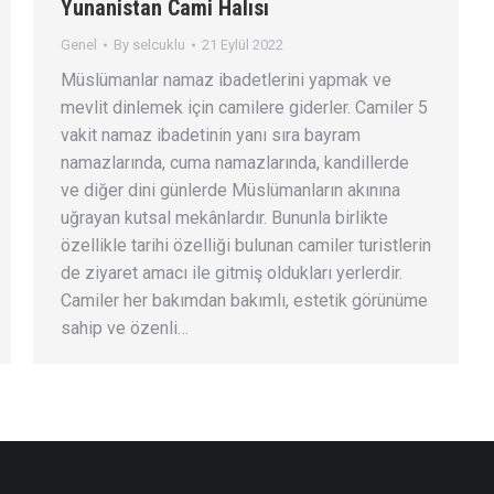
Yunanistan Cami Halısı
Genel
By
selcuklu
21 Eylül 2022
Müslümanlar namaz ibadetlerini yapmak ve
mevlit dinlemek için camilere giderler. Camiler 5
vakit namaz ibadetinin yanı sıra bayram
namazlarında, cuma namazlarında, kandillerde
ve diğer dini günlerde Müslümanların akınına
uğrayan kutsal mekânlardır. Bununla birlikte
özellikle tarihi özelliği bulunan camiler turistlerin
de ziyaret amacı ile gitmiş oldukları yerlerdir.
Camiler her bakımdan bakımlı, estetik görünüme
sahip ve özenli…