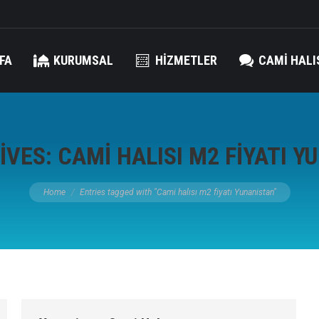
FA
KURUMSAL
HIZMETLER
CAMI HALI
IVES:
CAMI HALISI M2 FIYATI 
You are here:
Home
Entries tagged with "Cami halısı m2 fiyatı Yunanistan"