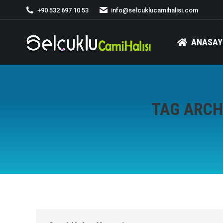
+90 532 697 10 53
info@selcuklucamihalisi.com
ANASAY
TAG ARCH