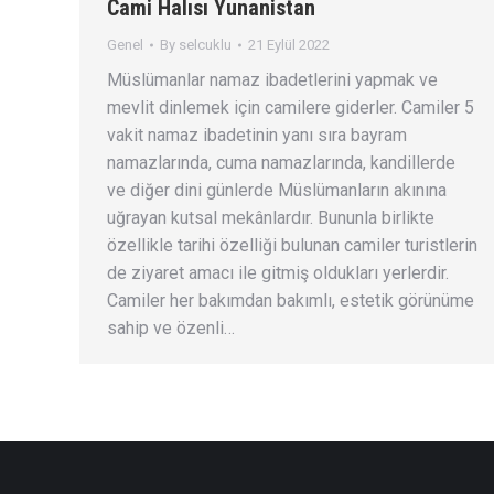
Cami Halısı Yunanistan
Genel
By
selcuklu
21 Eylül 2022
Müslümanlar namaz ibadetlerini yapmak ve
mevlit dinlemek için camilere giderler. Camiler 5
vakit namaz ibadetinin yanı sıra bayram
namazlarında, cuma namazlarında, kandillerde
ve diğer dini günlerde Müslümanların akınına
uğrayan kutsal mekânlardır. Bununla birlikte
özellikle tarihi özelliği bulunan camiler turistlerin
de ziyaret amacı ile gitmiş oldukları yerlerdir.
Camiler her bakımdan bakımlı, estetik görünüme
sahip ve özenli…