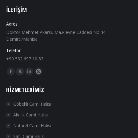
İLETIŞIM
Adres:
Doktor Mehmet Akarsu Ma.Plevne Caddesi No:44
Demirci/Manisa
Telefon:
+90 532 697 10 53
Find us on:
Facebook
X
Linkedin
Instagram
page
page
page
page
HIZMETLERIMIZ
opens
opens
opens
opens
in
in
in
in
Göbekli Cami Halısı
new
new
new
new
Akrilik Cami Halısı
window
window
window
window
Naturel Cami Halısı
Saflı Cami Halısı