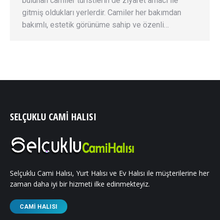
bulunan camiler turistlerin de ziyaret amacı ile
gitmiş oldukları yerlerdir. Camiler her bakımdan
bakımlı, estetik görünüme sahip ve özenli…
SELÇUKLU CAMI HALISI
Selçuklu Cami Halısı, Yurt Halısı ve Ev Halısı ile müşterilerine her
zaman daha iyi bir hizmeti ilke edinmekteyiz.
CAMI HALISI