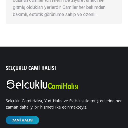
bulunan camiler turistlerin de ziyaret amacı ile
gitmiş oldukları yerlerdir. Camiler her bakımdan
bakımlı, estetik görünüme sahip ve özenli…
SELÇUKLU CAMI HALISI
Selçuklu Cami Halısı, Yurt Halısı ve Ev Halısı ile müşterilerine her
zaman daha iyi bir hizmeti ilke edinmekteyiz.
CAMI HALISI