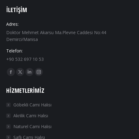
İLETIŞIM
Adres:
Doktor Mehmet Akarsu Ma.Plevne Caddesi No:44
Demirci/Manisa
Telefon:
+90 532 697 10 53
Find us on:
Facebook
X
Linkedin
Instagram
page
page
page
page
HIZMETLERIMIZ
opens
opens
opens
opens
in
in
in
in
Göbekli Cami Halısı
new
new
new
new
Akrilik Cami Halısı
window
window
window
window
Naturel Cami Halısı
Saflı Cami Halısı