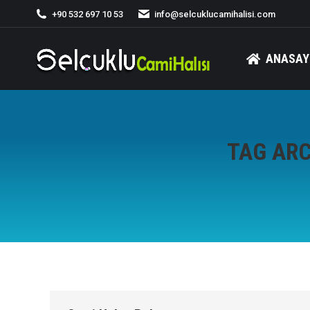
+90 532 697 10 53
info@selcuklucamihalisi.com
ANASAY
TAG AR