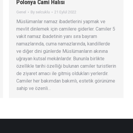
Polonya Cami Halısı
Genel
By
selcuklu
21 Eylül 2022
Müslümanlar namaz ibadetlerini yapmak ve
mevlit dinlemek için camilere giderler. Camiler 5
vakit namaz ibadetinin yanı sıra bayram
namazlarında, cuma namazlarında, kandillerde
ve diğer dini günlerde Müslümanların akınına
uğrayan kutsal mekânlardır. Bununla birlikte
özellikle tarihi özelliği bulunan camiler turistlerin
de ziyaret amacı ile gitmiş oldukları yerlerdir.
Camiler her bakımdan bakımlı, estetik görünüme
sahip ve özenli…