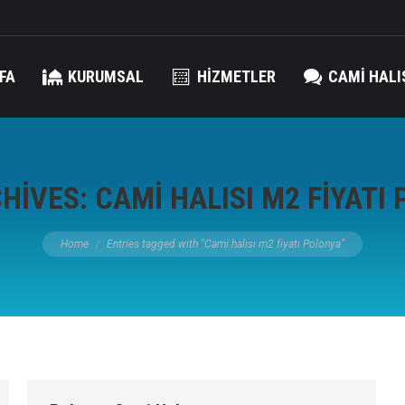
FA
KURUMSAL
HIZMETLER
CAMI HALI
CHIVES:
CAMI HALISI M2 FIYATI
You are here:
Home
Entries tagged with "Cami halısı m2 fiyatı Polonya"