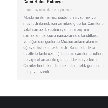
Cami Halısı Polonya
Genel
By
selcuklu
21 Eylül 2022
Müslümanlar namaz ibadetlerini yapmak ve
mevlit dinlemek için camilere giderler. Camiler 5
vakit namaz ibadetinin yanı sıra bayram
namazlarında, cuma namazlarında, kandillerde
ve diğer dini günlerde Müslümanların akınına
uğrayan kutsal mekânlardır. Bununla birlikte
özellikle tarihi özelliği bulunan camiler turistlerin
de ziyaret amacı ile gitmiş oldukları yerlerdir.
Camiler her bakımdan bakımlı, estetik görünüme
sahip ve özenli…