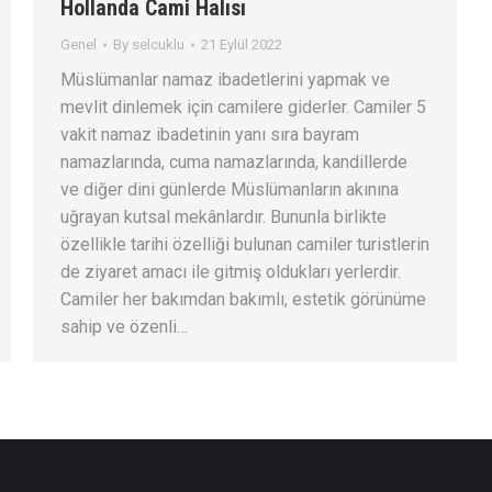
Hollanda Cami Halısı
Genel
By
selcuklu
21 Eylül 2022
Müslümanlar namaz ibadetlerini yapmak ve
mevlit dinlemek için camilere giderler. Camiler 5
vakit namaz ibadetinin yanı sıra bayram
namazlarında, cuma namazlarında, kandillerde
ve diğer dini günlerde Müslümanların akınına
uğrayan kutsal mekânlardır. Bununla birlikte
özellikle tarihi özelliği bulunan camiler turistlerin
de ziyaret amacı ile gitmiş oldukları yerlerdir.
Camiler her bakımdan bakımlı, estetik görünüme
sahip ve özenli…