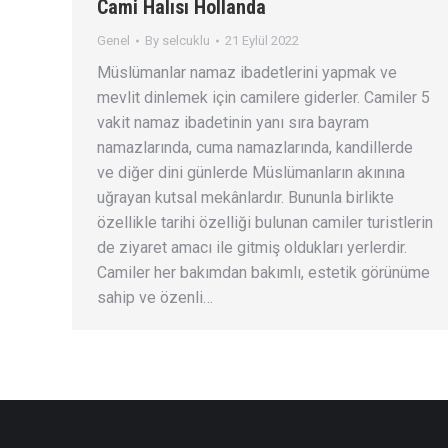
Cami Halısı Hollanda
Genel
By
selcuklu
21 Eylül 2022
Müslümanlar namaz ibadetlerini yapmak ve
mevlit dinlemek için camilere giderler. Camiler 5
vakit namaz ibadetinin yanı sıra bayram
namazlarında, cuma namazlarında, kandillerde
ve diğer dini günlerde Müslümanların akınına
uğrayan kutsal mekânlardır. Bununla birlikte
özellikle tarihi özelliği bulunan camiler turistlerin
de ziyaret amacı ile gitmiş oldukları yerlerdir.
Camiler her bakımdan bakımlı, estetik görünüme
sahip ve özenli…