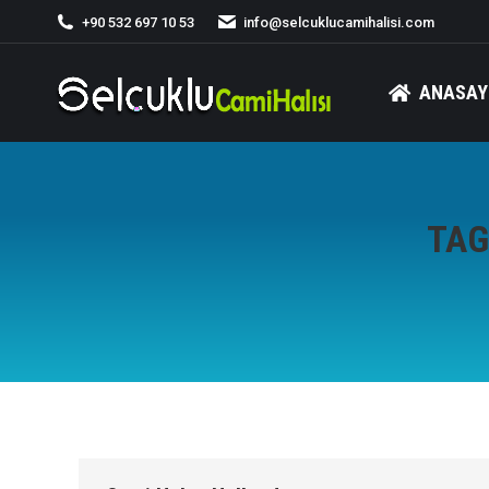
+90 532 697 10 53
info@selcuklucamihalisi.com
ANASAY
TAG