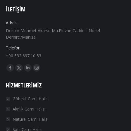
İLETIŞIM
Adres:
Doktor Mehmet Akarsu Ma.Plevne Caddesi No:44
Demirci/Manisa
Telefon:
+90 532 697 10 53
Find us on:
Facebook
X
Linkedin
Instagram
page
page
page
page
HIZMETLERIMIZ
opens
opens
opens
opens
in
in
in
in
Göbekli Cami Halısı
new
new
new
new
Akrilik Cami Halısı
window
window
window
window
Naturel Cami Halısı
Saflı Cami Halısı