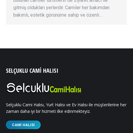
bulunan camiler turistlerin de ziyaret amacı ile
gitmiş oldukları yerlerdir. Camiler her bakımdan
bakımlı, estetik görünüme sahip ve özenli…
SELÇUKLU CAMI HALISI
Selçuklu Cami Halısı, Yurt Halısı ve Ev Halısı ile müşterilerine her
zaman daha iyi bir hizmeti ilke edinmekteyiz.
CAMI HALISI