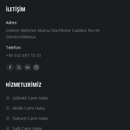
İLETIŞIM
Adres:
Doktor Mehmet Akarsu Ma.Plevne Caddesi No:44
Demirci/Manisa
Telefon:
+90 532 697 10 53
Find us on:
Facebook
X
Linkedin
Instagram
page
page
page
page
HIZMETLERIMIZ
opens
opens
opens
opens
in
in
in
in
Göbekli Cami Halısı
new
new
new
new
Akrilik Cami Halısı
window
window
window
window
Naturel Cami Halısı
Saflı Cami Halısı