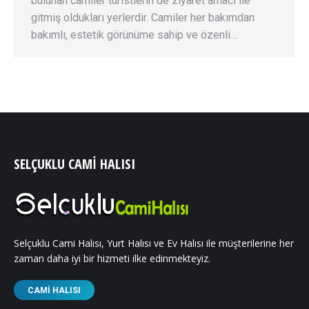
bulunan camiler turistlerin de ziyaret amacı ile
gitmiş oldukları yerlerdir. Camiler her bakımdan
bakımlı, estetik görünüme sahip ve özenli…
SELÇUKLU CAMI HALISI
Selçuklu Cami Halısı, Yurt Halısı ve Ev Halısı ile müşterilerine her
zaman daha iyi bir hizmeti ilke edinmekteyiz.
CAMI HALISI