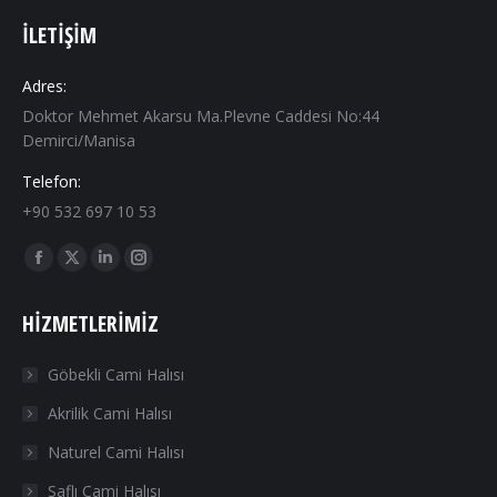
İLETIŞIM
Adres:
Doktor Mehmet Akarsu Ma.Plevne Caddesi No:44
Demirci/Manisa
Telefon:
+90 532 697 10 53
Find us on:
Facebook
X
Linkedin
Instagram
page
page
page
page
HIZMETLERIMIZ
opens
opens
opens
opens
in
in
in
in
Göbekli Cami Halısı
new
new
new
new
Akrilik Cami Halısı
window
window
window
window
Naturel Cami Halısı
Saflı Cami Halısı