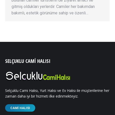
bulunan camiler turistlerin de ziyaret amacı ile
gitmiş oldukları yerlerdir. Camiler her bakımdan
bakımlı, estetik görünüme sahip ve özenli…
SELÇUKLU CAMI HALISI
Selçuklu Cami Halısı, Yurt Halısı ve Ev Halısı ile müşterilerine her
zaman daha iyi bir hizmeti ilke edinmekteyiz.
CAMI HALISI