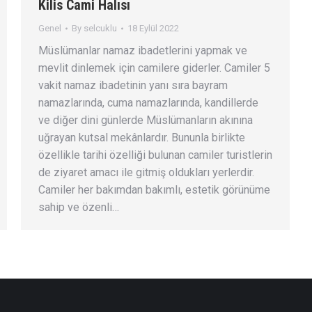
Kilis Cami Halısı
Genel
By
selcuklu
18 Eylül 2022
Müslümanlar namaz ibadetlerini yapmak ve
mevlit dinlemek için camilere giderler. Camiler 5
vakit namaz ibadetinin yanı sıra bayram
namazlarında, cuma namazlarında, kandillerde
ve diğer dini günlerde Müslümanların akınına
uğrayan kutsal mekânlardır. Bununla birlikte
özellikle tarihi özelliği bulunan camiler turistlerin
de ziyaret amacı ile gitmiş oldukları yerlerdir.
Camiler her bakımdan bakımlı, estetik görünüme
sahip ve özenli…