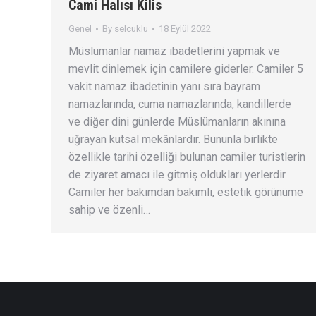
Cami Halısı Kilis
Genel
By
selcuklu
18 Eylül 2022
Müslümanlar namaz ibadetlerini yapmak ve
mevlit dinlemek için camilere giderler. Camiler 5
vakit namaz ibadetinin yanı sıra bayram
namazlarında, cuma namazlarında, kandillerde
ve diğer dini günlerde Müslümanların akınına
uğrayan kutsal mekânlardır. Bununla birlikte
özellikle tarihi özelliği bulunan camiler turistlerin
de ziyaret amacı ile gitmiş oldukları yerlerdir.
Camiler her bakımdan bakımlı, estetik görünüme
sahip ve özenli…