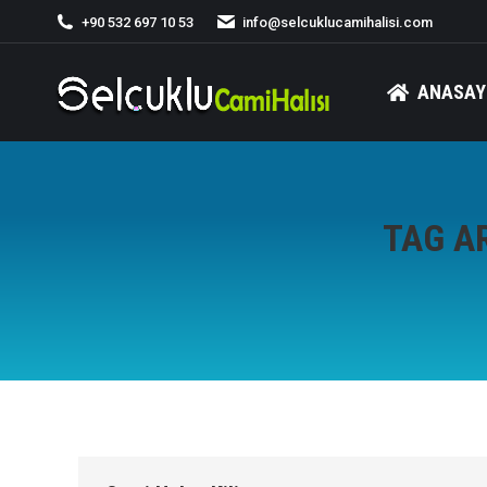
+90 532 697 10 53
info@selcuklucamihalisi.com
ANASAY
TAG A