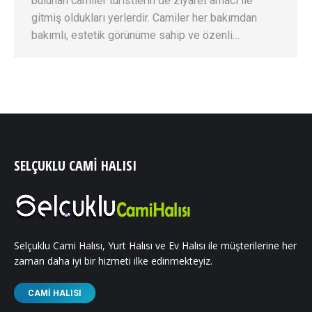
bulunan camiler turistlerin de ziyaret amacı ile
gitmiş oldukları yerlerdir. Camiler her bakımdan
bakımlı, estetik görünüme sahip ve özenli…
SELÇUKLU CAMI HALISI
Selçuklu Cami Halısı, Yurt Halısı ve Ev Halısı ile müşterilerine her
zaman daha iyi bir hizmeti ilke edinmekteyiz.
CAMI HALISI