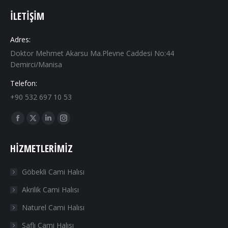
İLETIŞIM
Adres:
Doktor Mehmet Akarsu Ma.Plevne Caddesi No:44
Demirci/Manisa
Telefon:
+90 532 697 10 53
Find us on:
Facebook
X
Linkedin
Instagram
page
page
page
page
HIZMETLERIMIZ
opens
opens
opens
opens
in
in
in
in
Göbekli Cami Halısı
new
new
new
new
Akrilik Cami Halısı
window
window
window
window
Naturel Cami Halısı
Saflı Cami Halısı