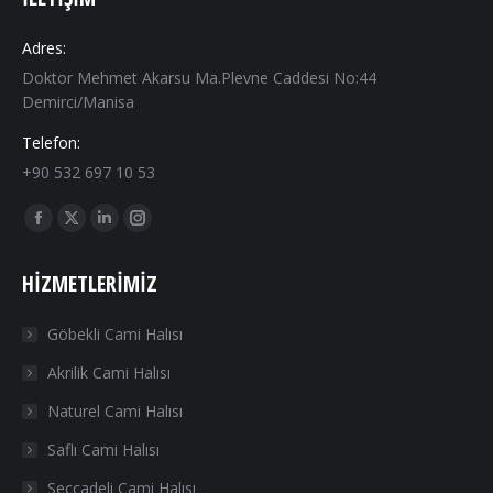
Adres:
Doktor Mehmet Akarsu Ma.Plevne Caddesi No:44
Demirci/Manisa
Telefon:
+90 532 697 10 53
Find us on:
Facebook
X
Linkedin
Instagram
page
page
page
page
HIZMETLERIMIZ
opens
opens
opens
opens
in
in
in
in
Göbekli Cami Halısı
new
new
new
new
Akrilik Cami Halısı
window
window
window
window
Naturel Cami Halısı
Saflı Cami Halısı
Seccadeli Cami Halısı