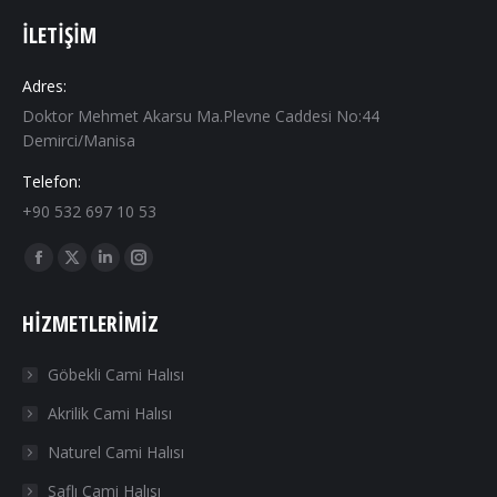
İLETIŞIM
Adres:
Doktor Mehmet Akarsu Ma.Plevne Caddesi No:44
Demirci/Manisa
Telefon:
+90 532 697 10 53
Find us on:
Facebook
X
Linkedin
Instagram
page
page
page
page
HIZMETLERIMIZ
opens
opens
opens
opens
in
in
in
in
Göbekli Cami Halısı
new
new
new
new
Akrilik Cami Halısı
window
window
window
window
Naturel Cami Halısı
Saflı Cami Halısı