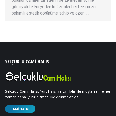
bulunan camiler turistlerin de ziyaret amacı ile
gitmiş oldukları yerlerdir. Camiler her bakımdan
bakımlı, estetik görünüme sahip ve özenli…
SELÇUKLU CAMI HALISI
Selçuklu Cami Halısı, Yurt Halısı ve Ev Halısı ile müşterilerine her
zaman daha iyi bir hizmeti ilke edinmekteyiz.
CAMI HALISI