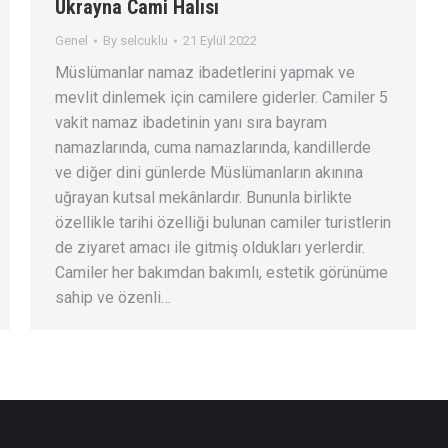
Ukrayna Cami Halısı
Genel
By
selcuklu
21 Eylül 2022
Müslümanlar namaz ibadetlerini yapmak ve
mevlit dinlemek için camilere giderler. Camiler 5
vakit namaz ibadetinin yanı sıra bayram
namazlarında, cuma namazlarında, kandillerde
ve diğer dini günlerde Müslümanların akınına
uğrayan kutsal mekânlardır. Bununla birlikte
özellikle tarihi özelliği bulunan camiler turistlerin
de ziyaret amacı ile gitmiş oldukları yerlerdir.
Camiler her bakımdan bakımlı, estetik görünüme
sahip ve özenli…