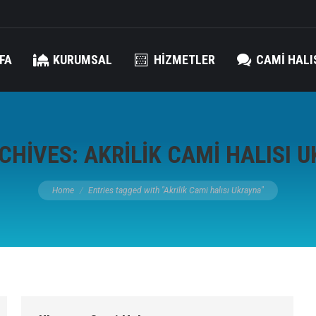
FA
KURUMSAL
HIZMETLER
CAMI HALI
CHIVES:
AKRILIK CAMI HALISI 
You are here:
Home
Entries tagged with "Akrilik Cami halısı Ukrayna"