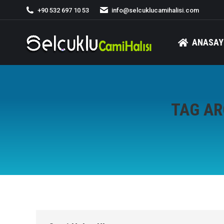
+90 532 697 10 53
info@selcuklucamihalisi.com
ANASAY
TAG AR