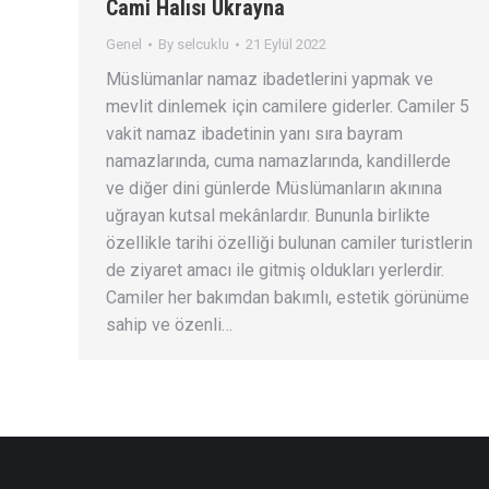
Cami Halısı Ukrayna
Genel
By
selcuklu
21 Eylül 2022
Müslümanlar namaz ibadetlerini yapmak ve
mevlit dinlemek için camilere giderler. Camiler 5
vakit namaz ibadetinin yanı sıra bayram
namazlarında, cuma namazlarında, kandillerde
ve diğer dini günlerde Müslümanların akınına
uğrayan kutsal mekânlardır. Bununla birlikte
özellikle tarihi özelliği bulunan camiler turistlerin
de ziyaret amacı ile gitmiş oldukları yerlerdir.
Camiler her bakımdan bakımlı, estetik görünüme
sahip ve özenli…