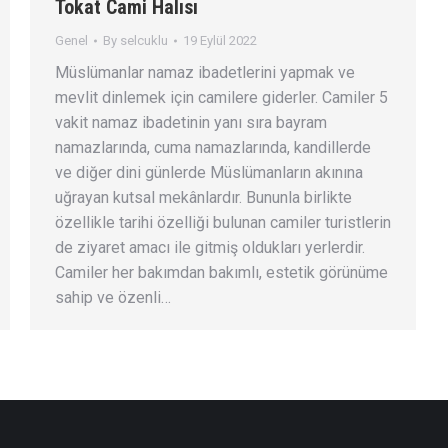
Tokat Cami Halısı
Genel
By
selcuklu
19 Eylül 2022
Müslümanlar namaz ibadetlerini yapmak ve
mevlit dinlemek için camilere giderler. Camiler 5
vakit namaz ibadetinin yanı sıra bayram
namazlarında, cuma namazlarında, kandillerde
ve diğer dini günlerde Müslümanların akınına
uğrayan kutsal mekânlardır. Bununla birlikte
özellikle tarihi özelliği bulunan camiler turistlerin
de ziyaret amacı ile gitmiş oldukları yerlerdir.
Camiler her bakımdan bakımlı, estetik görünüme
sahip ve özenli…