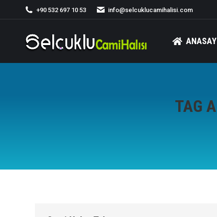
+90 532 697 10 53
info@selcuklucamihalisi.com
ANASAY
TAG A