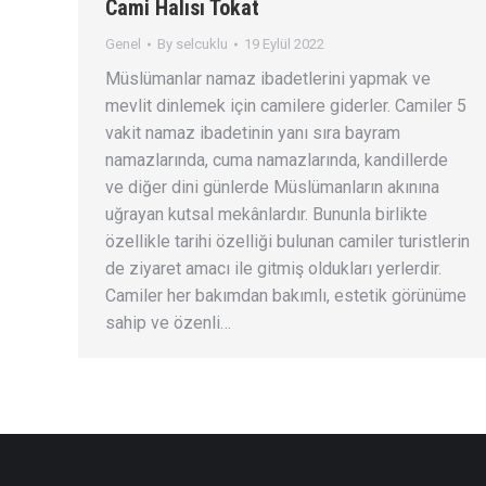
Cami Halısı Tokat
Genel
By
selcuklu
19 Eylül 2022
Müslümanlar namaz ibadetlerini yapmak ve
mevlit dinlemek için camilere giderler. Camiler 5
vakit namaz ibadetinin yanı sıra bayram
namazlarında, cuma namazlarında, kandillerde
ve diğer dini günlerde Müslümanların akınına
uğrayan kutsal mekânlardır. Bununla birlikte
özellikle tarihi özelliği bulunan camiler turistlerin
de ziyaret amacı ile gitmiş oldukları yerlerdir.
Camiler her bakımdan bakımlı, estetik görünüme
sahip ve özenli…