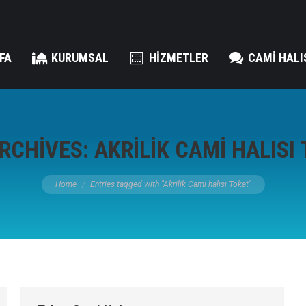
FA
KURUMSAL
HIZMETLER
CAMI HALI
RCHIVES:
AKRILIK CAMI HALISI
You are here:
Home
Entries tagged with "Akrilik Cami halısı Tokat"