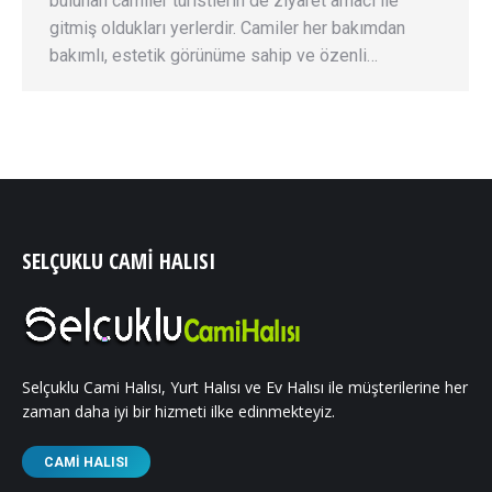
bulunan camiler turistlerin de ziyaret amacı ile
gitmiş oldukları yerlerdir. Camiler her bakımdan
bakımlı, estetik görünüme sahip ve özenli…
SELÇUKLU CAMI HALISI
Selçuklu Cami Halısı, Yurt Halısı ve Ev Halısı ile müşterilerine her
zaman daha iyi bir hizmeti ilke edinmekteyiz.
CAMI HALISI