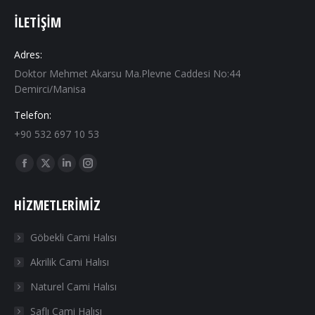
İLETIŞIM
Adres:
Doktor Mehmet Akarsu Ma.Plevne Caddesi No:44
Demirci/Manisa
Telefon:
+90 532 697 10 53
Find us on:
Facebook
X
Linkedin
Instagram
page
page
page
page
HIZMETLERIMIZ
opens
opens
opens
opens
in
in
in
in
Göbekli Cami Halısı
new
new
new
new
Akrilik Cami Halısı
window
window
window
window
Naturel Cami Halısı
Saflı Cami Halısı