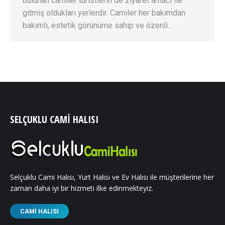
bulunan camiler turistlerin de ziyaret amacı ile
gitmiş oldukları yerlerdir. Camiler her bakımdan
bakımlı, estetik görünüme sahip ve özenli…
SELÇUKLU CAMI HALISI
Selçuklu Cami Halısı, Yurt Halısı ve Ev Halısı ile müşterilerine her
zaman daha iyi bir hizmeti ilke edinmekteyiz.
CAMI HALISI