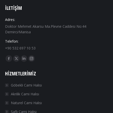
İLETIŞIM
Adres:
Doktor Mehmet Akarsu Ma.Plevne Caddesi No:44
Demirci/Manisa
Telefon:
+90 532 697 10 53
Find us on:
Facebook
X
Linkedin
Instagram
page
page
page
page
HIZMETLERIMIZ
opens
opens
opens
opens
in
in
in
in
Göbekli Cami Halısı
new
new
new
new
Akrilik Cami Halısı
window
window
window
window
Naturel Cami Halısı
Saflı Cami Halısı