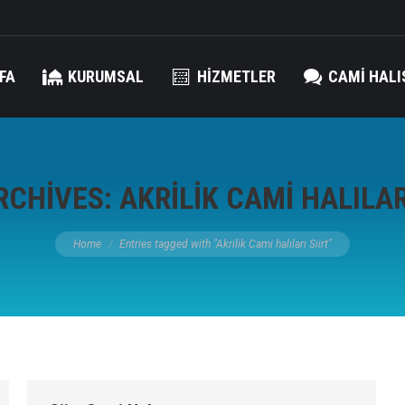
FA
KURUMSAL
HIZMETLER
CAMI HALI
RCHIVES:
AKRILIK CAMI HALILAR
You are here:
Home
Entries tagged with "Akrilik Cami halıları Siirt"