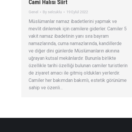
Cami Halısı Siirt
Genel
By
selcuklu
19 Eylül 2022
Müslümanlar namaz ibadetlerini yapmak ve
mevlit dinlemek için camilere giderler. Camiler 5
vakit namaz ibadetinin yanı sıra bayram
namazlarında, cuma namazlarında, kandillerde
ve diğer dini günlerde Müslümanların akınına
uğrayan kutsal mekânlardır. Bununla birlikte
özellikle tarihi özelliği bulunan camiler turistlerin
de ziyaret amacı ile gitmiş oldukları yerlerdir.
Camiler her bakımdan bakımlı, estetik görünüme
sahip ve özenli…