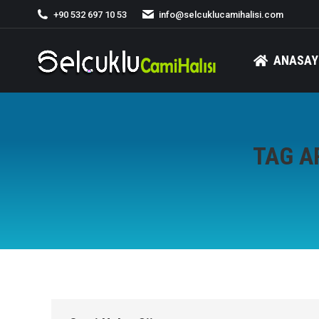
+90 532 697 10 53
info@selcuklucamihalisi.com
ANASAY
TAG A