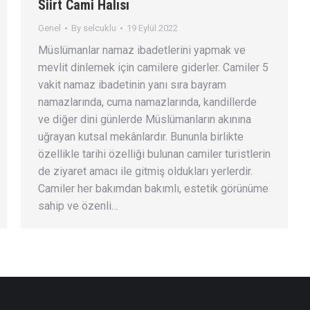
Siirt Cami Halısı
Genel
By
selcuklu
19 Eylül 2022
Müslümanlar namaz ibadetlerini yapmak ve
mevlit dinlemek için camilere giderler. Camiler 5
vakit namaz ibadetinin yanı sıra bayram
namazlarında, cuma namazlarında, kandillerde
ve diğer dini günlerde Müslümanların akınına
uğrayan kutsal mekânlardır. Bununla birlikte
özellikle tarihi özelliği bulunan camiler turistlerin
de ziyaret amacı ile gitmiş oldukları yerlerdir.
Camiler her bakımdan bakımlı, estetik görünüme
sahip ve özenli…