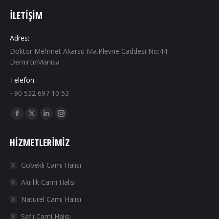
İLETIŞIM
Adres:
Doktor Mehmet Akarsu Ma.Plevne Caddesi No:44
Demirci/Manisa
Telefon:
+90 532 697 10 53
Find us on:
Facebook
X
Linkedin
Instagram
page
page
page
page
HIZMETLERIMIZ
opens
opens
opens
opens
in
in
in
in
Göbekli Cami Halısı
new
new
new
new
Akrilik Cami Halısı
window
window
window
window
Naturel Cami Halısı
Saflı Cami Halısı