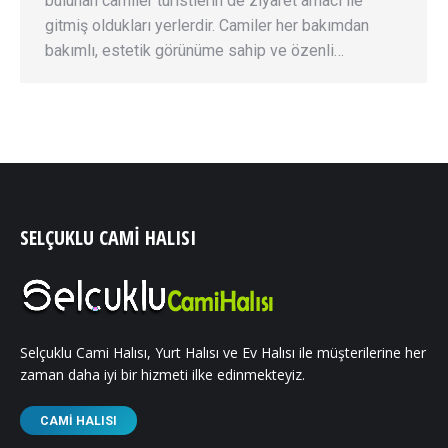
bulunan camiler turistlerin de ziyaret amacı ile
gitmiş oldukları yerlerdir. Camiler her bakımdan
bakımlı, estetik görünüme sahip ve özenli…
SELÇUKLU CAMI HALISI
Selçuklu Cami Halısı, Yurt Halısı ve Ev Halısı ile müşterilerine her
zaman daha iyi bir hizmeti ilke edinmekteyiz.
CAMI HALISI