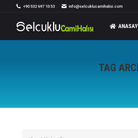
+90 532 697 10 53
info@selcuklucamihalisi.com
ANASAY
TAG ARC