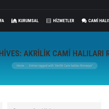
FA
KURUMSAL
HIZMETLER
CAMI HALI
HIVES:
AKRILIK CAMI HALILARI
You are here:
Home
Entries tagged with "Akrilik Cami halıları Romanya"