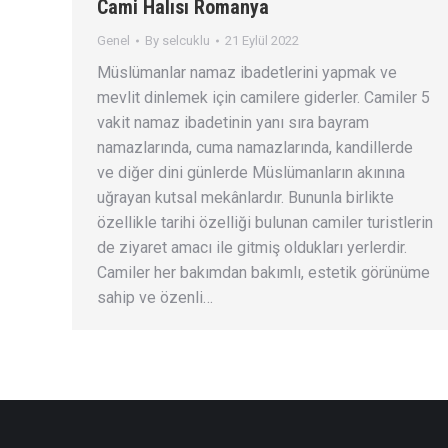
Cami Halısı Romanya
Genel
By
selcuklu
21 Eylül 2022
Müslümanlar namaz ibadetlerini yapmak ve
mevlit dinlemek için camilere giderler. Camiler 5
vakit namaz ibadetinin yanı sıra bayram
namazlarında, cuma namazlarında, kandillerde
ve diğer dini günlerde Müslümanların akınına
uğrayan kutsal mekânlardır. Bununla birlikte
özellikle tarihi özelliği bulunan camiler turistlerin
de ziyaret amacı ile gitmiş oldukları yerlerdir.
Camiler her bakımdan bakımlı, estetik görünüme
sahip ve özenli…