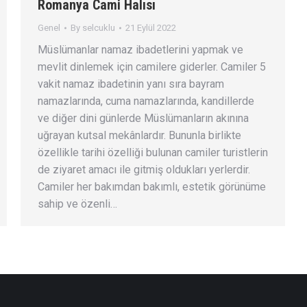
Romanya Cami Halısı
Genel
By
selcuklu
21 Eylül 2022
Müslümanlar namaz ibadetlerini yapmak ve
mevlit dinlemek için camilere giderler. Camiler 5
vakit namaz ibadetinin yanı sıra bayram
namazlarında, cuma namazlarında, kandillerde
ve diğer dini günlerde Müslümanların akınına
uğrayan kutsal mekânlardır. Bununla birlikte
özellikle tarihi özelliği bulunan camiler turistlerin
de ziyaret amacı ile gitmiş oldukları yerlerdir.
Camiler her bakımdan bakımlı, estetik görünüme
sahip ve özenli…