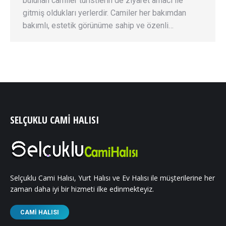
bulunan camiler turistlerin de ziyaret amacı ile
gitmiş oldukları yerlerdir. Camiler her bakımdan
bakımlı, estetik görünüme sahip ve özenli…
SELÇUKLU CAMI HALISI
Selçuklu Cami Halısı, Yurt Halısı ve Ev Halısı ile müşterilerine her
zaman daha iyi bir hizmeti ilke edinmekteyiz.
CAMI HALISI