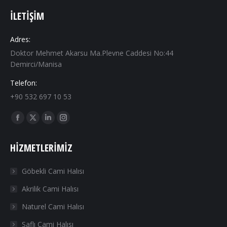
İLETIŞIM
Adres:
Doktor Mehmet Akarsu Ma.Plevne Caddesi No:44
Demirci/Manisa
Telefon:
+90 532 697 10 53
Find us on:
Facebook
X
Linkedin
Instagram
page
page
page
page
HIZMETLERIMIZ
opens
opens
opens
opens
in
in
in
in
Göbekli Cami Halısı
new
new
new
new
Akrilik Cami Halısı
window
window
window
window
Naturel Cami Halısı
Saflı Cami Halısı