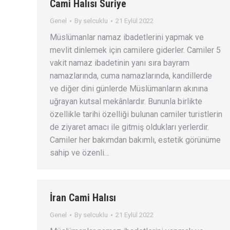
Cami Halısı Suriye
Genel
By
selcuklu
21 Eylül 2022
Müslümanlar namaz ibadetlerini yapmak ve
mevlit dinlemek için camilere giderler. Camiler 5
vakit namaz ibadetinin yanı sıra bayram
namazlarında, cuma namazlarında, kandillerde
ve diğer dini günlerde Müslümanların akınına
uğrayan kutsal mekânlardır. Bununla birlikte
özellikle tarihi özelliği bulunan camiler turistlerin
de ziyaret amacı ile gitmiş oldukları yerlerdir.
Camiler her bakımdan bakımlı, estetik görünüme
sahip ve özenli…
İran Cami Halısı
Genel
By
selcuklu
21 Eylül 2022