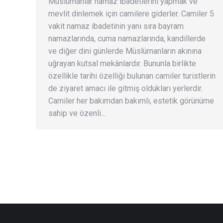
Müslümanlar namaz ibadetlerini yapmak ve
mevlit dinlemek için camilere giderler. Camiler 5
vakit namaz ibadetinin yanı sıra bayram
namazlarında, cuma namazlarında, kandillerde
ve diğer dini günlerde Müslümanların akınına
uğrayan kutsal mekânlardır. Bununla birlikte
özellikle tarihi özelliği bulunan camiler turistlerin
de ziyaret amacı ile gitmiş oldukları yerlerdir.
Camiler her bakımdan bakımlı, estetik görünüme
sahip ve özenli…