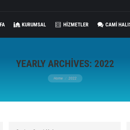
FA
KURUMSAL
HIZMETLER
CAMI HALI
YEARLY ARCHIVES:
2022
You are here:
Home
2022