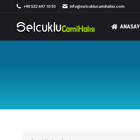
+90 532 697 10 53
info@selcuklucamihalisi.com
ANASAY